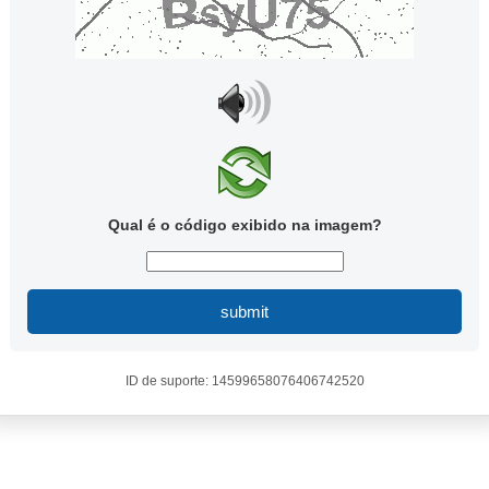
Qual é o código exibido na imagem?
submit
ID de suporte: 14599658076406742520