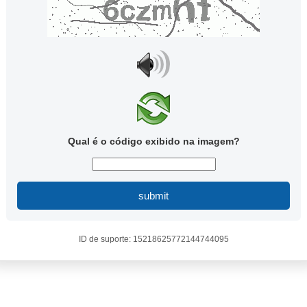
Qual é o código exibido na imagem?
submit
ID de suporte: 15218625772144744095