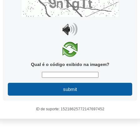
Qual é o código exibido na imagem?
submit
ID de suporte: 15218625772147697452