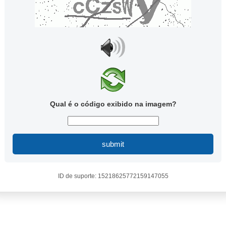
Qual é o código exibido na imagem?
submit
ID de suporte: 15218625772159147055