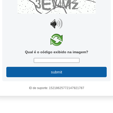
Qual é o código exibido na imagem?
submit
ID de suporte: 15218625772147921787