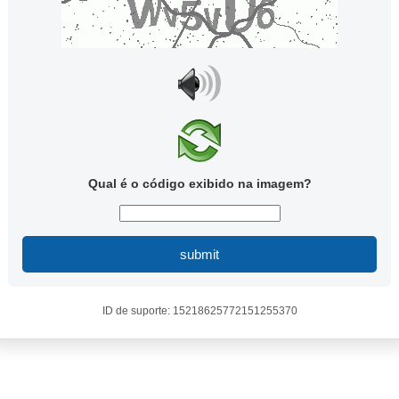
Qual é o código exibido na imagem?
submit
ID de suporte: 15218625772151255370