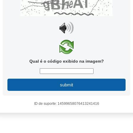
Qual é o código exibido na imagem?
submit
ID de suporte: 14599658076413241416