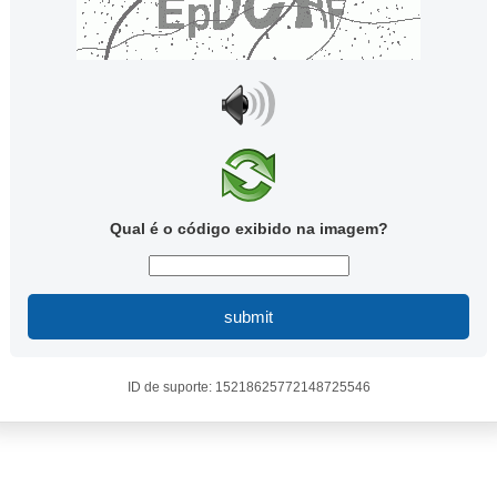
Qual é o código exibido na imagem?
submit
ID de suporte: 15218625772148725546