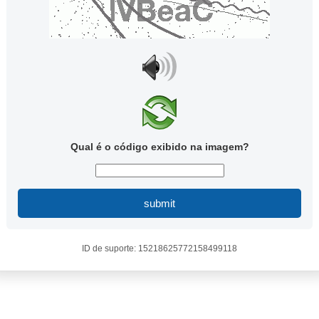
Qual é o código exibido na imagem?
submit
ID de suporte: 15218625772158499118