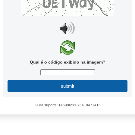
Qual é o código exibido na imagem?
submit
ID de suporte: 14599658076418471416