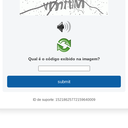
Qual é o código exibido na imagem?
submit
ID de suporte: 15218625772159640009