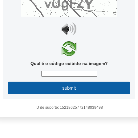
Qual é o código exibido na imagem?
submit
ID de suporte: 15218625772148039498