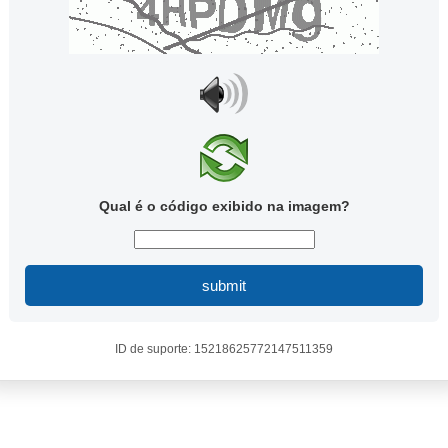
Qual é o código exibido na imagem?
submit
ID de suporte: 15218625772147511359