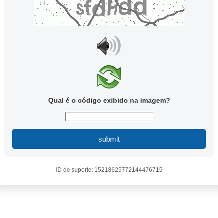
Qual é o código exibido na imagem?
submit
ID de suporte: 15218625772144476715