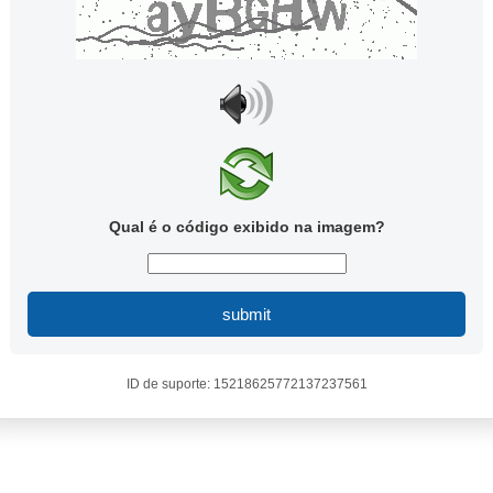
Qual é o código exibido na imagem?
submit
ID de suporte: 15218625772137237561