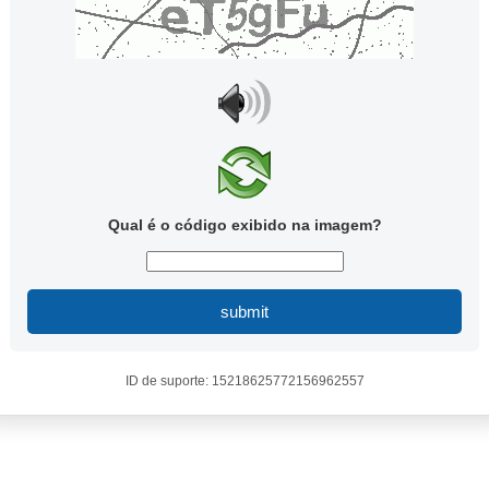
Qual é o código exibido na imagem?
submit
ID de suporte: 15218625772156962557