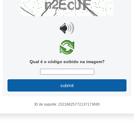
Qual é o código exibido na imagem?
submit
ID de suporte: 15218625772137173695