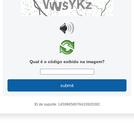
Qual é o código exibido na imagem?
submit
ID de suporte: 14599658076410920392