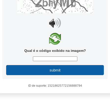
Qual é o código exibido na imagem?
submit
ID de suporte: 15218625772156888794