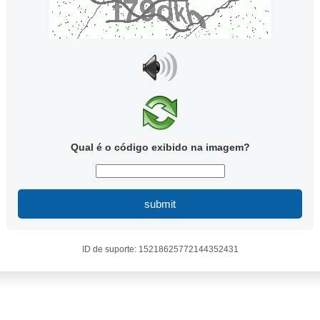
Qual é o código exibido na imagem?
submit
ID de suporte: 15218625772144352431