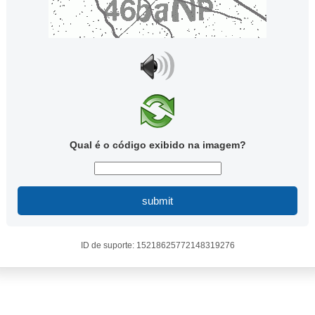
Qual é o código exibido na imagem?
submit
ID de suporte: 15218625772148319276