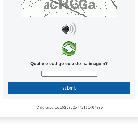
Qual é o código exibido na imagem?
submit
ID de suporte: 15218625772161467885