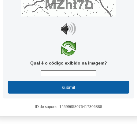
Qual é o código exibido na imagem?
submit
ID de suporte: 14599658076417306888