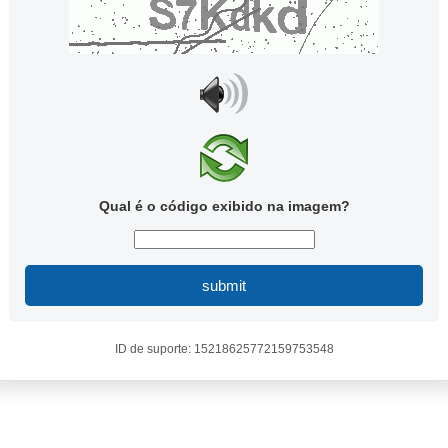
Qual é o código exibido na imagem?
submit
ID de suporte: 15218625772159753548