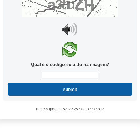
Qual é o código exibido na imagem?
submit
ID de suporte: 15218625772137276813