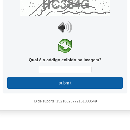
Qual é o código exibido na imagem?
submit
ID de suporte: 15218625772161383549