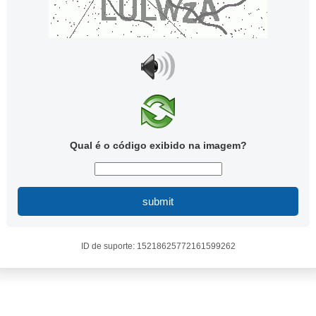
Qual é o código exibido na imagem?
submit
ID de suporte: 15218625772161599262