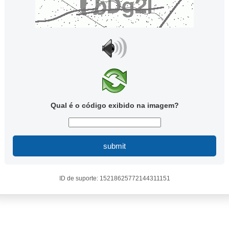
Qual é o código exibido na imagem?
submit
ID de suporte: 15218625772144311151