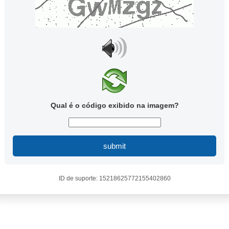
Qual é o código exibido na imagem?
submit
ID de suporte: 15218625772155402860