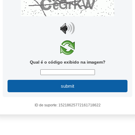
Qual é o código exibido na imagem?
submit
ID de suporte: 15218625772161718622