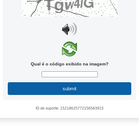
Qual é o código exibido na imagem?
submit
ID de suporte: 15218625772156583915