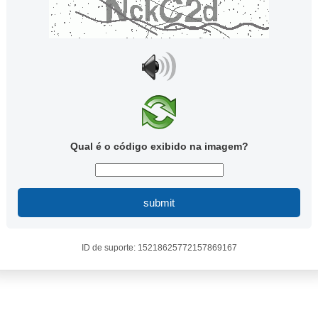
Qual é o código exibido na imagem?
submit
ID de suporte: 15218625772157869167