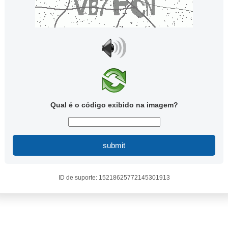
Qual é o código exibido na imagem?
submit
ID de suporte: 15218625772145301913