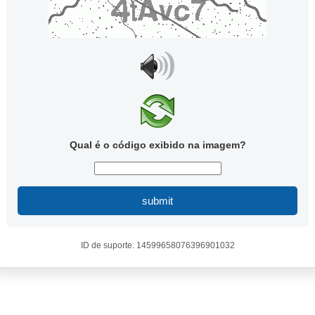
Qual é o código exibido na imagem?
submit
ID de suporte: 14599658076396901032