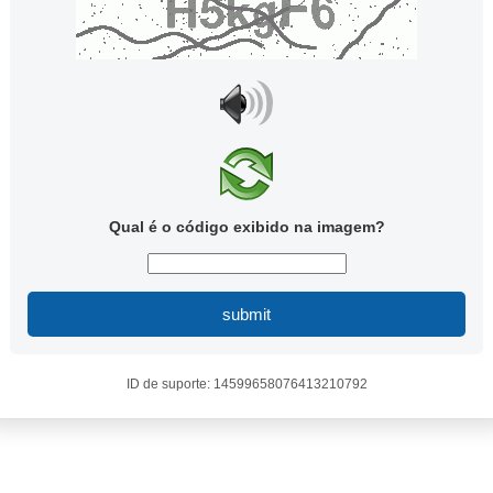
Qual é o código exibido na imagem?
submit
ID de suporte: 14599658076413210792