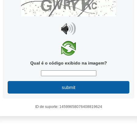
Qual é o código exibido na imagem?
submit
ID de suporte: 14599658076408819624