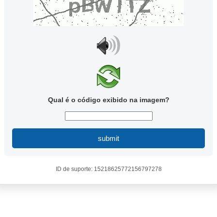
Qual é o código exibido na imagem?
submit
ID de suporte: 15218625772156797278