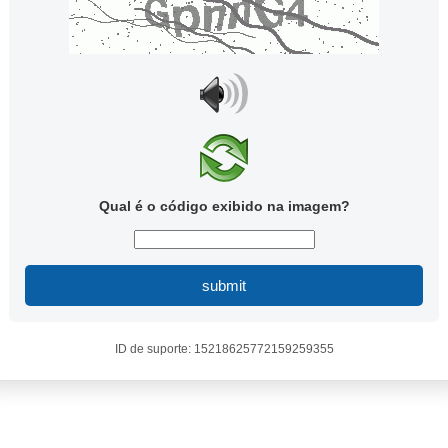
Qual é o código exibido na imagem?
submit
ID de suporte: 15218625772159259355