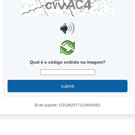
Qual é o código exibido na imagem?
submit
ID de suporte: 15218625772138564361