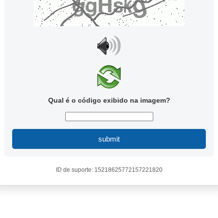
Qual é o código exibido na imagem?
submit
ID de suporte: 15218625772157221820