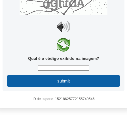
Qual é o código exibido na imagem?
submit
ID de suporte: 15218625772155749546