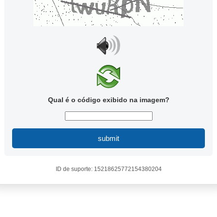
Qual é o código exibido na imagem?
submit
ID de suporte: 15218625772154380204