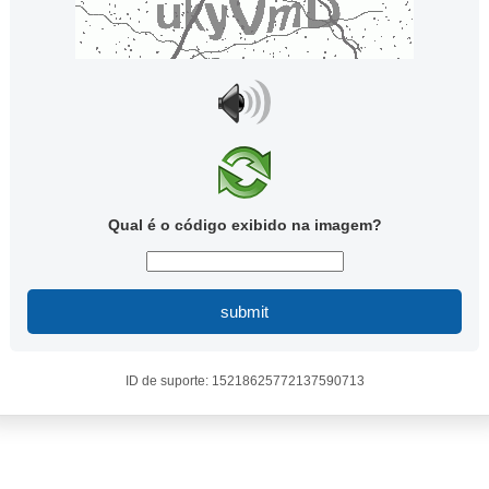
Qual é o código exibido na imagem?
submit
ID de suporte: 15218625772137590713