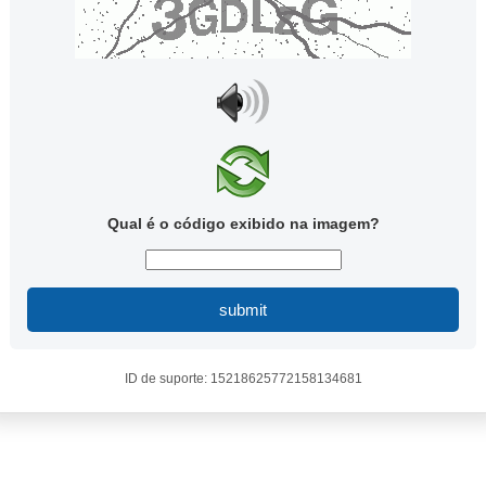
Qual é o código exibido na imagem?
submit
ID de suporte: 15218625772158134681