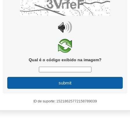
Qual é o código exibido na imagem?
submit
ID de suporte: 15218625772158789039