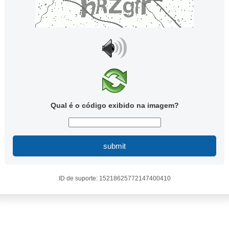
Qual é o código exibido na imagem?
submit
ID de suporte: 15218625772147400410