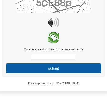
Qual é o código exibido na imagem?
submit
ID de suporte: 15218625772148310841