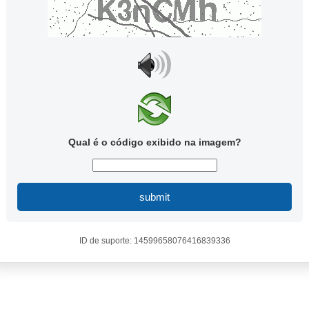
Qual é o código exibido na imagem?
submit
ID de suporte: 14599658076416839336