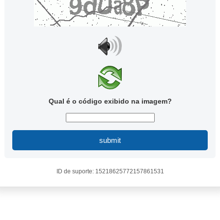
Qual é o código exibido na imagem?
submit
ID de suporte: 15218625772157861531