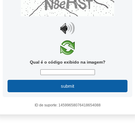
Qual é o código exibido na imagem?
submit
ID de suporte: 14599658076418654088